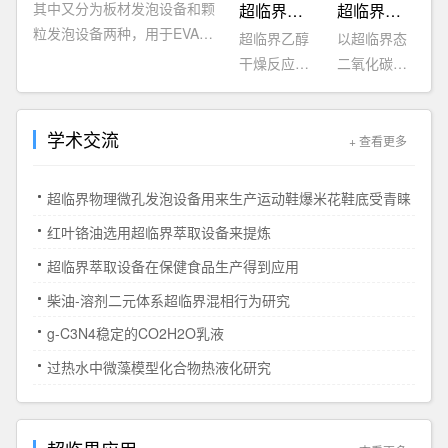
其中又分为板材发泡设备和颗
超临界乙醇干燥设备
超临界染色设备
有效成分
型气凝胶纳
粒发泡设备两种，用于EVA、
超临界乙醇
以超临界态
等，广泛用
米保温材料
TPU等高档运动鞋底材料及其
干燥反应装
二氧化碳代
于食品、保
的制备。...
它相关行业用高分子材料的发
置该装置广
替水作为溶
健品和中药
泡。
泛应用于化
剂进行无水
加工等行
学术交流
工、高分
染色，以解
业。...
+ 查看更多
子、医药等
决传统水染
行业对物料
造成的环境
超临界物理微孔发泡设备用来生产运动鞋爆米花鞋底受青睐
进行反应实
污染和节约
红叶铬油选用超临界萃取设备来提炼
验。根据用
水资源。...
户要求，以
超临界萃取设备在保健食品生产得到应用
便用户要
柴油-溶剂二元体系超临界混相行为研究
求：超临界
g-C3N4稳定的CO2H2O乳液
干燥技术是
近年来发展
过热水中微藻模型化合物热液化研究
起来的化工
新技术。一
般常用的干