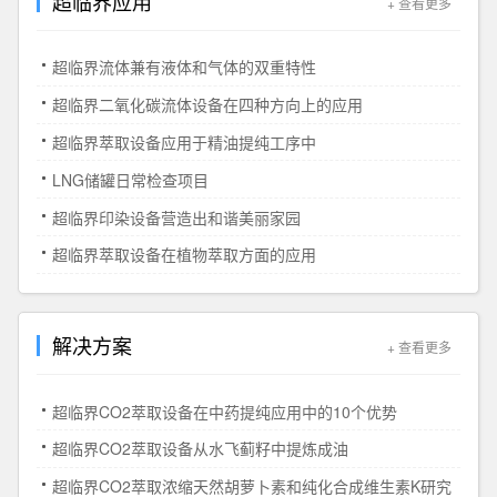
超临界应用
+ 查看更多
燥技术,如常
温干燥、烘
超临界流体兼有液体和气体的双重特性
烤干燥等在
干燥过程中
超临界二氧化碳流体设备在四种方向上的应用
常常不可避
超临界萃取设备应用于精油提纯工序中
免地造成物
LNG储罐日常检查项目
料团聚,...
超临界印染设备营造出和谐美丽家园
超临界萃取设备在植物萃取方面的应用
解决方案
+ 查看更多
超临界CO2萃取设备在中药提纯应用中的10个优势
超临界CO2萃取设备从水飞蓟籽中提炼成油
超临界CO2萃取浓缩天然胡萝卜素和纯化合成维生素K研究