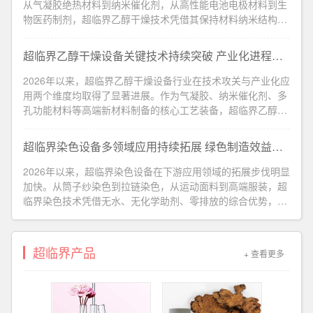
从气凝胶绝热材料到纳米催化剂，从高性能电池电极材料到生
物医药制剂，超临界乙醇干燥技术凭借其保持材料纳米结构完
整性的独特能力，在多个战略性新兴产业中发挥着日益重要的
作用。气凝胶绝热材料...
超临界乙醇干燥设备关键技术持续突破 产业化进程全面提速
2026年以来，超临界乙醇干燥设备行业在技术攻关与产业化应
用两个维度均取得了显著进展。作为气凝胶、纳米催化剂、多
孔功能材料等高端新材料制备的核心工艺装备，超临界乙醇干
燥设备凭借其消除表面张力、实现材料“零损伤”干燥的...
超临界染色设备多领域应用持续拓展 绿色制造效益日益凸显
2026年以来，超临界染色设备在下游应用领域的拓展步伐明显
加快。从筒子纱染色到拉链染色，从运动面料到高端服装，超
临界染色技术凭借无水、无化学助剂、零排放的综合优势，在
多个纺织细分领域展现出广阔的应用前景。合成纤维领域率先
突破染色品质显著提...
超临界产品
+ 查看更多