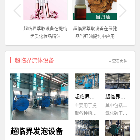
备在姜油
超临界萃取设备在提纯
超临界萃取设备在保健
超临界
应用
优质化妆品精油
品当归油提纯中应用
品丹参
超临界流体设备
+ 查看更多
超临界萃取设备
超临界二氧化碳干燥设备
主要用于提
其中包括二
取各种植物
氧化碳干燥
精油、色
设备和乙醇
素、香精香
干燥设备两
超临界发泡设备
料和中药的
种，用于新