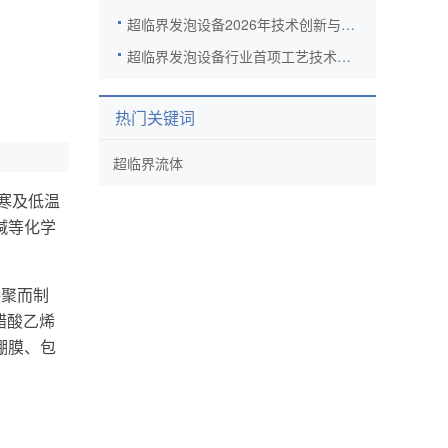
超临界发泡设备2026年技术创新与产业应用协同发力
超临界发泡设备行业首项工艺技术规范落地 标准化建设迈出关键一步
热门关键词
超临界流体
防寒及低温
碱等化学
共聚而制
了醋酸乙烯
棚膜、包